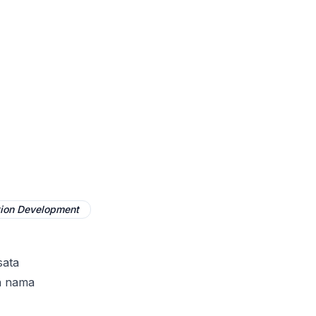
tion Development
sata
an nama