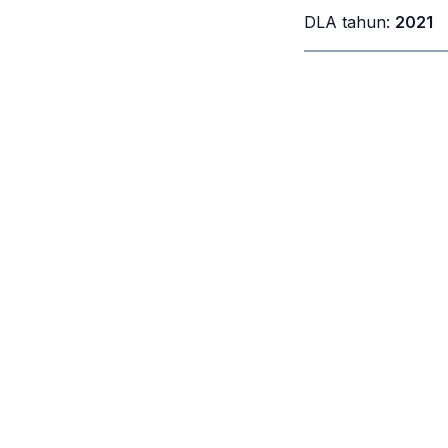
DLA tahun:
2021
Alamat
Asosiasi Pemimpin Digital Indonesia
. Email
hai@p