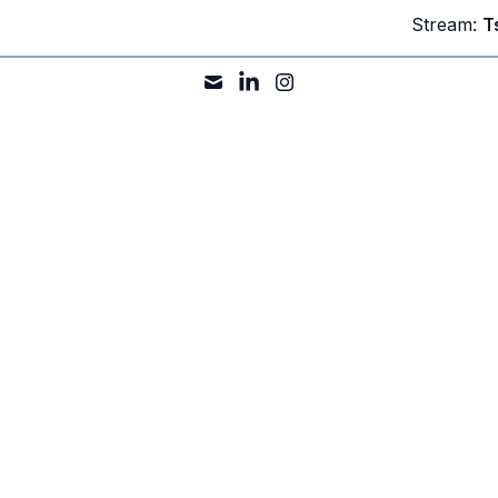
Stream:
T
emimpindigital.id
. WhatsApp
08111 380 2734
/ 0838 98888 168