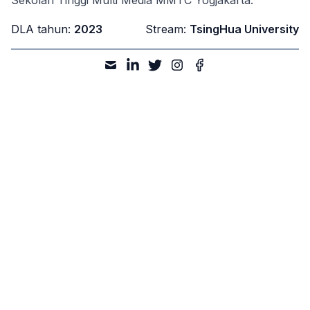
Sekolah Tinggi Multi Media MMTC Yogjakarta.
DLA tahun:
2023
Stream:
TsingHua University